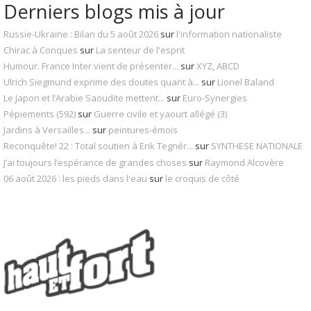
Derniers blogs mis à jour
Russie-Ukraine : Bilan du 5 août 2026
sur
l'information nationaliste
Chirac à Conques
sur
La senteur de l'esprit
Humour. France Inter vient de présenter...
sur
XYZ, ABCD
Ulrich Siegmund exprime des doutes quant à...
sur
Lionel Baland
Le Japon et l’Arabie Saoudite mettent...
sur
Euro-Synergies
Pépiements (592)
sur
Guerre civile et yaourt allégé (3)
Jardins à Versailles...
sur
peintures-émois
Reconquête! 22 : Total soutien à Erik Tegnér...
sur
SYNTHESE NATIONALE
J’ai toujours l’espérance de grandes choses
sur
Raymond Alcovère
06 août 2026 : les pieds dans l'eau
sur
le croquis de côté