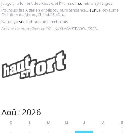
Jünger, Tallement des Réaux, et l'homme...
sur
Euro-Synergies
Pourquoi les Algérien ont-ils toujours tendance...
sur
Le Royaume
Chérifien du Maroc, Chihab25.«On...
Nahariya
sur
kibboutznick lamballais
Activité de notre Compte ”X”...
sur
LAFAUTEAROUSSEAU
Août 2026
D
L
M
M
J
V
S
1